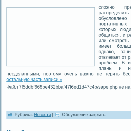
сложно пр
распредел
обусловлено
портативных
которых люди
общаться, иг
или смотреть
имеет больш
однако, зан
отвлекает от 
проблем. В и
планы и на
несделанными, поэтому очень важно не терять бе
остальную часть записи »
Файл 7f5ddbf668be432bbaf47f6ed1d47c4b/sape.php не на
Рубрика:
Новости
|
Обсуждение закрыто.