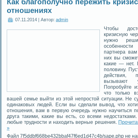
Как благополучно пережить кризис 
отношениях
07.11.2014 | Автор:
admin
Чтобы дост
кризисную че
нужно реш
особенности
партнера вам
них вы сможет
какие — нет.
половину. Пус
действия, 
вызывают 
Попробуйте и
что только в
вашей семье выйти из этой непростой ситуации. Не с
одинаковых людей. Если вы сделали вывод, что хоти
отношения, вам в первую очередь нужно научиться п
друга такими, какие вы есть, со всеми недостатками
любые трудности и находить верные решения.
Прочита
»
Файл 7f5ddbf668be432bbaf47f6ed1d47c4b/sape.php не на