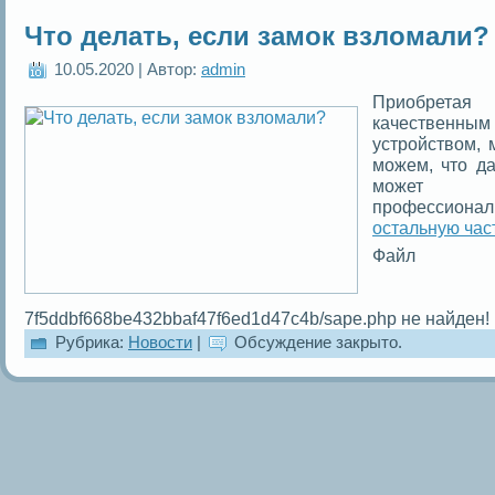
Что делать, если замок взломали?
10.05.2020 | Автор:
admin
Приобрет
качественным
устройством,
можем, что д
может 
профессиона
остальную час
Файл
7f5ddbf668be432bbaf47f6ed1d47c4b/sape.php не найден!
Рубрика:
Новости
|
Обсуждение закрыто.