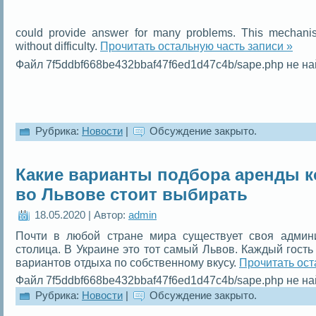
could provide answer for many problems. This mechan
without difficulty.
Прочитать остальную часть записи »
Файл 7f5ddbf668be432bbaf47f6ed1d47c4b/sape.php не на
Рубрика:
Новости
|
Обсуждение закрыто.
Какие варианты подбора аренды 
во Львове стоит выбирать
18.05.2020 | Автор:
admin
Почти в любой стране мира существует своя админи
столица. В Украине это тот самый Львов. Каждый гость
вариантов отдыха по собственному вкусу.
Прочитать ост
Файл 7f5ddbf668be432bbaf47f6ed1d47c4b/sape.php не на
Рубрика:
Новости
|
Обсуждение закрыто.