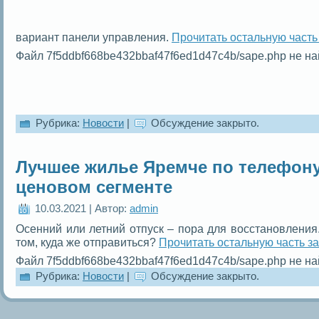
вариант панели управления.
Прочитать остальную часть
Файл 7f5ddbf668be432bbaf47f6ed1d47c4b/sape.php не на
Рубрика:
Новости
|
Обсуждение закрыто.
Лучшее жилье Яремче по телефон
ценовом сегменте
10.03.2021 | Автор:
admin
Осенний или летний отпуск – пора для восстановления
том, куда же отправиться?
Прочитать остальную часть за
Файл 7f5ddbf668be432bbaf47f6ed1d47c4b/sape.php не на
Рубрика:
Новости
|
Обсуждение закрыто.