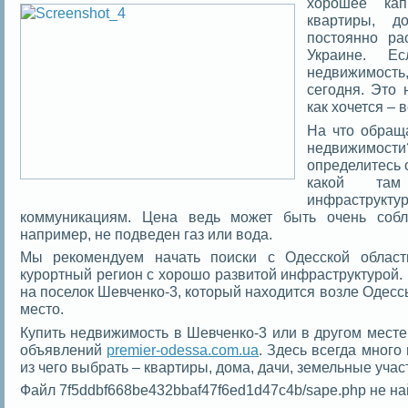
хорошее кап
квартиры, д
постоянно ра
Украине. Е
недвижимость,
сегодня. Это 
как хочется – 
На что обращ
недвижим
определитесь 
какой та
инфраструк
коммуникациям. Цена ведь может быть очень собл
например, не подведен газ или вода.
Мы рекомендуем начать поиски с Одесской област
курортный регион с хорошо развитой инфраструктурой.
на поселок Шевченко-3, который находится возле Одесс
место.
Купить недвижимость в Шевченко-3 или в другом месте
объявлений
premier-odessa.com.ua
. Здесь всегда много
из чего выбрать – квартиры, дома, дачи, земельные учас
Файл 7f5ddbf668be432bbaf47f6ed1d47c4b/sape.php не на