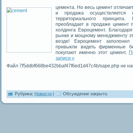
цемента. Но весь цемент отличает
и продажа осуществляется
территориального принципа.
преобладает в продаже цемент п
холдинга Евроцемент. Благодаря
рынке и мощному менеджменту эт
везде! Евроцемент заполонил
привыкли видеть фирменные б
покупают именно этот цемент.
П
записи »
Файл 7f5ddbf668be432bbaf47f6ed1d47c4b/sape.php не на
Рубрика:
Новости
|
Обсуждение закрыто.