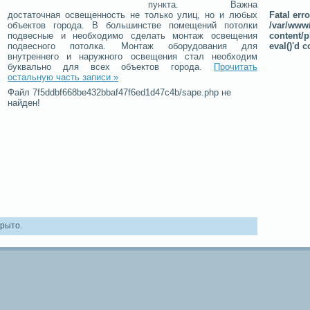
пункта. Важна
Fatal erro
достаточная освещенность не только улиц, но и любых
/var/www/
объектов города. В большинстве помещений потолки
content/p
подвесные и необходимо сделать монтаж освещения
eval()'d 
подвесного потолка. Монтаж оборудования для
внутреннего и наружного освещения стал необходим
буквально для всех объектов города.
Прочитать
остальную часть записи »
Файл 7f5ddbf668be432bbaf47f6ed1d47c4b/sape.php не
найден!
рыто.