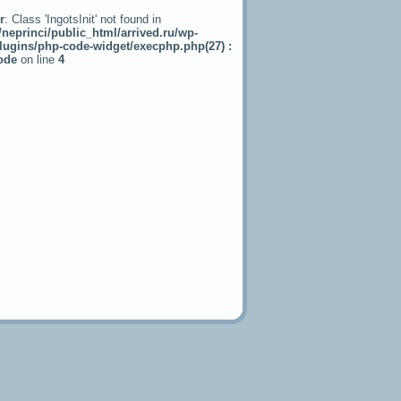
r
: Class 'IngotsInit' not found in
neprinci/public_html/arrived.ru/wp-
lugins/php-code-widget/execphp.php(27) :
code
on line
4