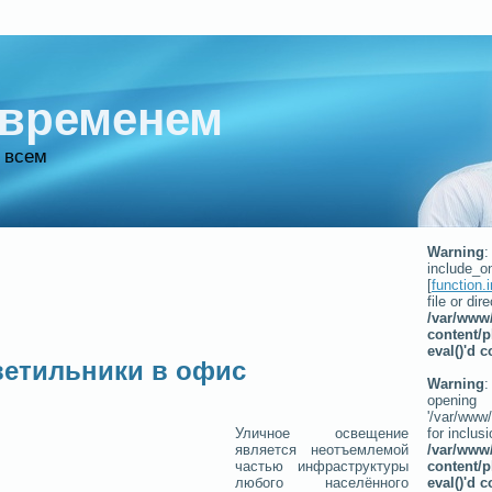
 временем
о всем
Warning
:
include_on
[
function.
file or dir
/var/www/
content/p
eval()'d 
ветильники в офис
Warning
:
opening
'/var/www/
for inclusi
Уличное освещение
/var/www/
является неотъемлемой
content/p
частью инфраструктуры
eval()'d 
любого населённого