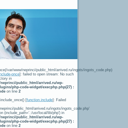
ce(/var/www/neprinci/public_html/arrived.ru/ingots/ingots_code.php)
include-once
]: failed to open stream: No such
ectory in
neprinci/public_html/arrived.ru/wp-
lugins/php-code-widget/execphp.php(27) :
code
on line
2
 include_once() [
function.include
]: Failed
neprinci/public_html/arrived.ru/ingots/ingots_code.php'
on (include_path='.:/usr/local/lib/php') in
neprinci/public_html/arrived.ru/wp-
lugins/php-code-widget/execphp.php(27) :
code
on line
2