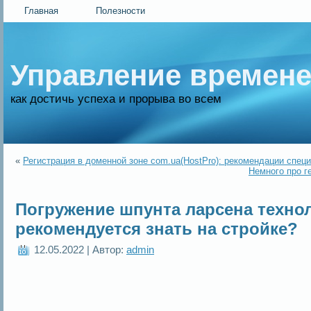
Главная
Полезности
Управление времен
как достичь успеха и прорыва во всем
«
Регистрация в доменной зоне com.ua(HostPro): рекомендации спец
Немного про г
Погружение шпунта ларсена технол
рекомендуется знать на стройке?
12.05.2022 | Автор:
admin